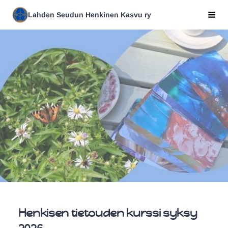
Siirry
Lahden Seudun Henkinen Kasvu ry
Val
sivun
sisältöön
Henkisen tietouden kurssi syksy