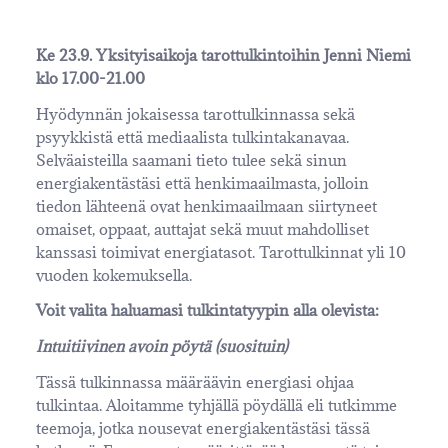
Ke 23.9. Yksityisaikoja tarottulkintoihin Jenni Niemi
klo 17.00-21.00
Hyödynnän jokaisessa tarottulkinnassa sekä
psyykkistä että mediaalista tulkintakanavaa.
Selväaisteilla saamani tieto tulee sekä sinun
energiakentästäsi että henkimaailmasta, jolloin
tiedon lähteenä ovat henkimaailmaan siirtyneet
omaiset, oppaat, auttajat sekä muut mahdolliset
kanssasi toimivat energiatasot. Tarottulkinnat yli 10
vuoden kokemuksella.
Voit valita haluamasi tulkintatyypin alla olevista:
Intuitiivinen avoin pöytä (suosituin)
Tässä tulkinnassa määräävin energiasi ohjaa
tulkintaa. Aloitamme tyhjällä pöydällä eli tutkimme
teemoja, jotka nousevat energiakentästäsi tässä