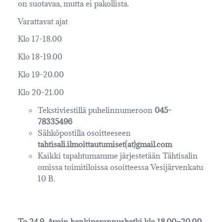
on suotavaa, mutta ei pakollista.
Varattavat ajat
Klo 17-18.00
Klo 18-19.00
Klo 19-20.00
Klo 20-21.00
Tekstiviestillä puhelinnumeroon
045-
78335496
Sähköpostilla osoitteeseen
tahtisali.ilmoittautumiset(at)gmail.com
Kaikki tapahtumamme järjestetään Tähtisalin
omissa toimitiloissa osoitteessa Vesijärvenkatu
10 B.
To 24.9. Avoin henkiparannushetki klo 18.00–20.00