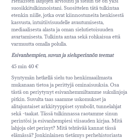
Henkisten lahjojen arviointi ja sielun tie on yksi
suosikkitulkinnoistani. Suosittelen tätä tulkintaa
etenkin niille, jotka ovat kiinnostuneita henkisestä
kasvusta, intuitiivisuudelle avautumisesta,
mediaalisesta alasta ja oman sielutietoisuuden
avartamisesta. Tulkinta antaa sekä rohkaisua että
varmuutta omalla polulla.
Esivanhempien, suvun ja sieluperinnön teemat
45 min 40 €
Syntymän hetkellä sielu tuo henkimaailmasta
mukanaan tietoa ja perittyjä ominaisuuksia. Osa
tästä on periytynyt esivanhemmiltamme sukulinjoja
pitkin. Suvulta taas saamme uskomukset ja
alitajuntaiset arkkityyppiset symbolit, tunnelahjat
sekä -taakat. Tässä tulkinnassa raotamme sinun
perintösi ja esivanhempiesi viisauden kirjaa. Mitä
lahjoja olet perinyt? Mitä tehtävää kannat tässä
elämässä? Jonkinlainen tietämys perhehistoriasta