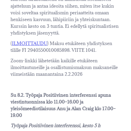
ajatteluun ja antaa ideoita siihen, miten itse kukin
voisi soveltaa spiritualismin periaatteita omaan
henkiseen kasvuun, lähipiiriin ja yhteiskuntaan.
Kurssin kesto on 3 tuntia. Ei edellytä spiritualistisen
yhdistyksen jäsenyyttä.
(
ILMOITTAUDU
) Maksu etukäteen yhdistyksen
tilille FI 2940550010085898. VIITE 1041.
Zoom-linkki lähetetään kaikille etukäteen
ilmoittautuneille ja osallistumismaksun maksaneille
viimeistään maanantaina 2.2.2026
Su 8.2. Työpaja Positiivinen interferenssi apuna
viestintuonnissa klo 11.00–16.00 ja
yleisömeediotilaisuus Anu ja Alan Craig klo 17.00–
19.00
Työpaja Positiivinen interferenssi, kesto 5 h