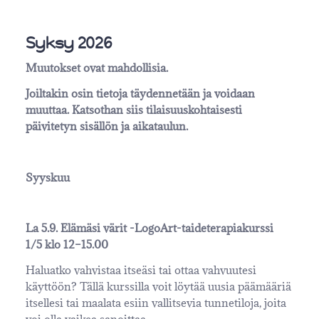
Syksy 2026
Muutokset ovat mahdollisia.
Joiltakin osin tietoja täydennetään ja voidaan
muuttaa. Katsothan siis tilaisuuskohtaisesti
päivitetyn sisällön ja aikataulun.
Syyskuu
La 5.9. Elämäsi värit -LogoArt-taideterapiakurssi
1/5
klo 12–15.00
Haluatko vahvistaa itseäsi tai ottaa vahvuutesi
käyttöön? Tällä kurssilla voit löytää uusia päämääriä
itsellesi tai maalata esiin vallitsevia tunnetiloja, joita
voi olla vaikea sanoittaa.