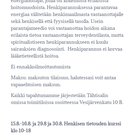
energiahoitajat, joilla on kokemusta erilaisista
hoitomuodoista. Henkiparannuksessa parantavaa
energiaa välitetään henkimaailmasta vastaanottajalle
sekä henkisellä että fyysisellä tasolla. Usein
parantajameedio voi vastaanottaa hoidon aikana
erilaista tietoa vastaanottajan terveydentilasta, mutta
spiritualistiseen henkiparannukseen ei kuulu
sairauksien diagnosointi. Henkiparannus ei korvaa
lääketieteellistä hoitoa.
Ei ennakkoilmoittautumista
Maksu: maksuton tilaisuus, halutessasi voit antaa
vapaaehtoisen maksun.
Kaikki tapahtumamme järjestetään Tähtisalin
omissa toimitiloissa osoitteessa Vesijärvenkatu 10 B.
15.8.-16.8. ja 29.8 ja 30.8. Henkisen tietouden kurssi
klo 10-18