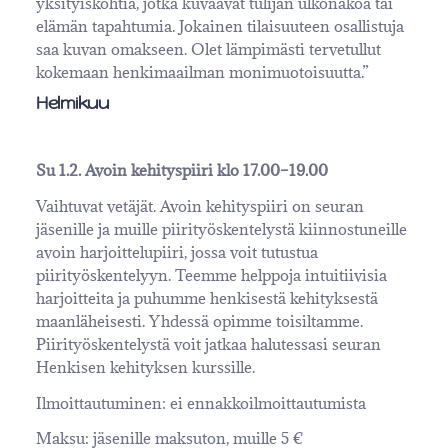
yksityiskohtia, jotka kuvaavat tulijan ulkonäköä tai
elämän tapahtumia. Jokainen tilaisuuteen osallistuja
saa kuvan omakseen. Olet lämpimästi tervetullut
kokemaan henkimaailman monimuotoisuutta.”
Helmikuu
Su 1.2. Avoin kehityspiiri klo 17.00–19.00
Vaihtuvat vetäjät. Avoin kehityspiiri on seuran
jäsenille ja muille piirityöskentelystä kiinnostuneille
avoin harjoittelupiiri, jossa voit tutustua
piirityöskentelyyn. Teemme helppoja intuitiivisia
harjoitteita ja puhumme henkisestä kehityksestä
maanläheisesti. Yhdessä opimme toisiltamme.
Piirityöskentelystä voit jatkaa halutessasi seuran
Henkisen kehityksen kurssille.
Ilmoittautuminen: ei ennakkoilmoittautumista
Maksu: jäsenille maksuton, muille 5 €