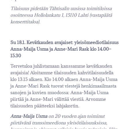
Tilaisuus pidetään Tähtisalin uusissa toimitiloissa
osoitteessa Hollolankatu 1, 15110 Lahti (vastapäätä
konserttitaloa).
Su 18.1. Kevätkauden avajaiset: yleisömeediotilaisuus
Anna-Maija Usma ja Anne-Mari Rask klo 14.00–
15.30
Tervetuloa juhlistamaan kanssamme kevätkauden
avajaisia! Aloitamme tilaisuuden kahvitilaisuudella
klo 13.15 alkaen. Klo 14.00 alkaen Anna-Maija Usma
ja Anne-Mari Rask tuovat viestejä henkimaailmasta
sanojen ja kuvien muodossa: Anna-Maija Usma
piirtää ja Anne-Mari välittää viestiä. Arvomme
tilaisuuden päätteeksi lahjakortin.
Anna-Maija Usma
on 20 vuoden ajan toiminut
piirtävänä transsimeediona yleisötilaisuuksissa,