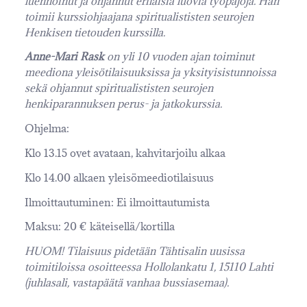
luennoinut ja ohjannut erilaisia luovia työpajoja. Hän
toimii kurssiohjaajana spiritualististen seurojen
Henkisen tietouden kurssilla.
Anne-Mari Rask
on yli 10 vuoden ajan toiminut
meediona yleisötilaisuuksissa ja yksityisistunnoissa
sekä ohjannut spiritualististen seurojen
henkiparannuksen perus- ja jatkokurssia.
Ohjelma:
Klo 13.15 ovet avataan, kahvitarjoilu alkaa
Klo 14.00 alkaen yleisömeediotilaisuus
Ilmoittautuminen: Ei ilmoittautumista
Maksu: 20 € käteisellä/kortilla
HUOM! Tilaisuus pidetään Tähtisalin uusissa
toimitiloissa osoitteessa Hollolankatu 1, 15110 Lahti
(juhlasali, vastapäätä vanhaa bussiasemaa).