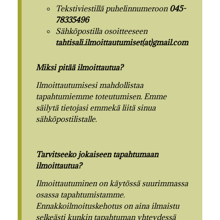
Tekstiviestillä puhelinnumeroon
045-
78335496
Sähköpostilla osoitteeseen
tahtisali.ilmoittautumiset(at)gmail.com
Miksi pitää ilmoittautua?
Ilmoittautumisesi mahdollistaa
tapahtumiemme toteutumisen. Emme
säilytä tietojasi emmekä liitä sinua
sähköpostilistalle.
Tarvitseeko jokaiseen tapahtumaan
ilmoittautua?
Ilmoittautuminen on käytössä suurimmassa
osassa tapahtumistamme.
Ennakkoilmoituskehotus on aina ilmaistu
selkeästi kunkin tapahtuman yhteydessä