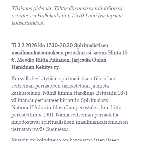
Tilaisuus pidetään Tähtisalin uusissa toimitiloissa
osoitteessa Hollolankatu 1, 15110 Lahti (vastapäätä
konserttitaloa).
Ti 3.2.2026 klo 17.30-20.30 Spiritualistisen
maailmankatsomuksen peruskurssi, zoom. Hinta 10
€. Meedio Riitta Pitkänen. Järjestää Oulun
Henkinen Kehitys ry.
Kurssilla keskitytään spiritualistisen filosofian
seitsemän periaatteen tarkasteluun ja niistä
keskusteluun. Nämä Emma Hardinge Brittenin 1871
välittämät periaatteet kirjattiin Spiritualists´
National Unionin filosofian perustaksi, kun liitto
perustettiin v. 1901. Nämä seitsemän periaatetta
muodostavat spiritualistisen maailmankatsomuksen
perustan myös Suomessa.
Kurssin tarkoituksena on kannustaa itsenäiseen