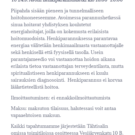
Piipahda sisään pieneen ja tunnelmalliseen
hoitohuoneeseemme. Avoimessa parannushetkessä
sinua hoitavat yhdistyksen koulutetut
energiahoitajat, joilla on kokemusta erilaisista
hoitomuodoista. Henkiparannuksessa parantavaa
energiaa välitetään henkimaailmasta vastaanottajalle
sekä henkisellä että fyysisellä tasolla. Usein
parantajameedio voi vastaanottaa hoidon aikana
erilaista tietoa vastaanottajan terveydentilasta, mutta
spiritualistiseen henkiparannukseen ei kuulu
sairauksien diagnosointi. Henkiparannus ei korvaa
lääketieteellistä hoitoa.
Ilmoittautuminen: ei ennakkoilmoittautumista
Maksu: maksuton tilaisuus, halutessasi voit antaa
vapaaehtoisen maksun.
Kaikki tapahtumamme järjestetään Tähtisalin
omissa toimitiloissa osoitteessa Vesijärvenkatu 10 B.