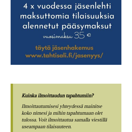
Kuinka ilmoittaudun tapahtumiin?
Ilmoittautumisesi yhteydessä mainitse
koko nimesi ja mihin tapahtumaan olet
tulossa. Voit ilmoittautua samalla viestillä
useampaan tilaisuuteen.