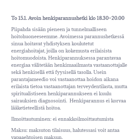
To 15.1. Avoin henkiparannushetki klo 18.30–20.00
Piipahda sisään pieneen ja tunnelmalliseen
hoitohuoneeseemme. Avoimessa parannushetkessä
sinua hoitavat yhdistyksen koulutetut
energiahoitajat, joilla on kokemusta erilaisista
hoitomuodoista. Henkiparannuksessa parantavaa
energiaa välitetään henkimaailmasta vastaanottajalle
sekä henkisellä että fyysisellä tasolla. Usein
parantajameedio voi vastaanottaa hoidon aikana
erilaista tietoa vastaanottajan terveydentilasta, mutta
spiritualistiseen henkiparannukseen ei kuulu
sairauksien diagnosointi. Henkiparannus ei korvaa
lääketieteellistä hoitoa.
Ilmoittautuminen: ei ennakkoilmoittautumista
Maksu: maksuton tilaisuus, halutessasi voit antaa
vapaaehtoisen maksun.