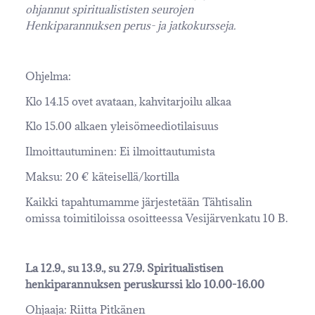
ohjannut spiritualististen seurojen
Henkiparannuksen perus- ja jatkokursseja.
Ohjelma:
Klo 14.15 ovet avataan, kahvitarjoilu alkaa
Klo 15.00 alkaen yleisömeediotilaisuus
Ilmoittautuminen: Ei ilmoittautumista
Maksu: 20 € käteisellä/kortilla
Kaikki tapahtumamme järjestetään Tähtisalin
omissa toimitiloissa osoitteessa Vesijärvenkatu 10 B.
La 12.9., su 13.9., su 27.9. Spiritualistisen
henkiparannuksen peruskurssi klo 10.00-16.00
Ohjaaja: Riitta Pitkänen