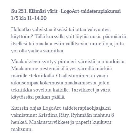
Su 25.1. Elämäsi värit -LogoArt-taideterapiakurssi
1/5
klo 11–14.00
Haluatko vahvistaa itseäsi tai ottaa vahvuutesi
käyttöön? Tällä kurssilla voit löytää uusia päämääriä
itsellesi tai maalata esiin vallitsevia tunnetiloja, joita
voi olla vaikea sanoittaa.
Maalaukseen syntyy pinta eri väreistä ja muodoista.
Maalaamme nestemäisillä vesiväreillä märkää
märälle -tekniikalla. Osallistuminen ei vaadi
aikaisempaa kokemusta maalaamisesta, joten
tekniikka soveltuu kaikille. Tarvikkeet ja värit
käytössäsi paikan päällä.
Kurssin ohjaa LogoArt-taideterapiaohjaajaksi
valmistunut Kristiina Räty. Ryhmään mahtuu 8
henkeä. Maalaustarvikkeet ja paperit kuuluvat
maksuun.