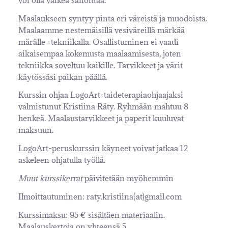
Maalaukseen syntyy pinta eri väreistä ja muodoista.
Maalaamme nestemäisillä vesiväreillä märkää
märälle -tekniikalla. Osallistuminen ei vaadi
aikaisempaa kokemusta maalaamisesta, joten
tekniikka soveltuu kaikille. Tarvikkeet ja värit
käytössäsi paikan päällä.
Kurssin ohjaa LogoArt-taideterapiaohjaajaksi
valmistunut Kristiina Räty. Ryhmään mahtuu 8
henkeä. Maalaustarvikkeet ja paperit kuuluvat
maksuun.
LogoArt-peruskurssin käyneet voivat jatkaa 12
askeleen ohjatulla työllä.
Muut kurssikerrat
päivitetään myöhemmin
Ilmoittautuminen: raty.kristiina(at)gmail.com
Kurssimaksu: 95 € sisältäen materiaalin.
Maalauskertoja on yhteensä 5.