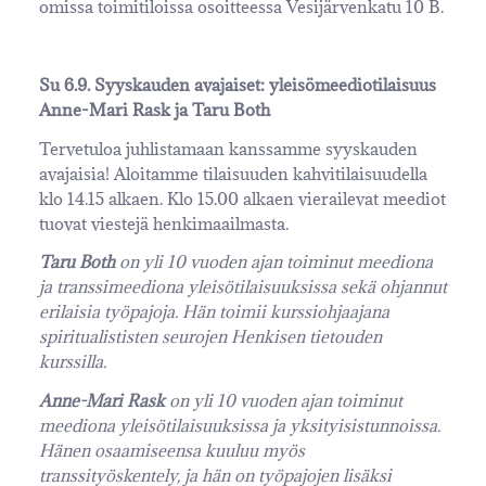
omissa toimitiloissa osoitteessa Vesijärvenkatu 10 B.
Su 6.9. Syyskauden avajaiset: yleisömeediotilaisuus
Anne-Mari Rask ja Taru Both
Tervetuloa juhlistamaan kanssamme syyskauden
avajaisia! Aloitamme tilaisuuden kahvitilaisuudella
klo 14.15 alkaen. Klo 15.00 alkaen vierailevat meediot
tuovat viestejä henkimaailmasta.
Taru Both
on yli 10 vuoden ajan toiminut meediona
ja transsimeediona yleisötilaisuuksissa sekä ohjannut
erilaisia työpajoja. Hän toimii kurssiohjaajana
spiritualististen seurojen Henkisen tietouden
kurssilla.
Anne-Mari Rask
on yli 10 vuoden ajan toiminut
meediona yleisötilaisuuksissa ja yksityisistunnoissa.
Hänen osaamiseensa kuuluu myös
transsityöskentely, ja hän on työpajojen lisäksi