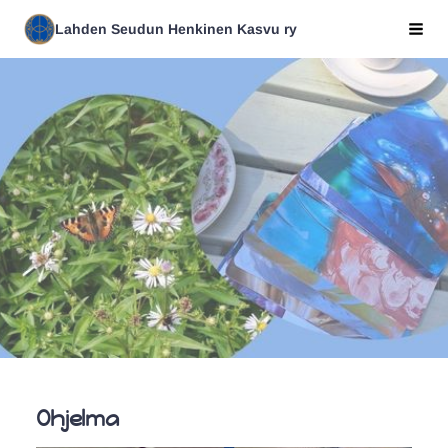
Siirry
Lahden Seudun Henkinen Kasvu ry
Val
sivun
sisältöön
Ohjelma