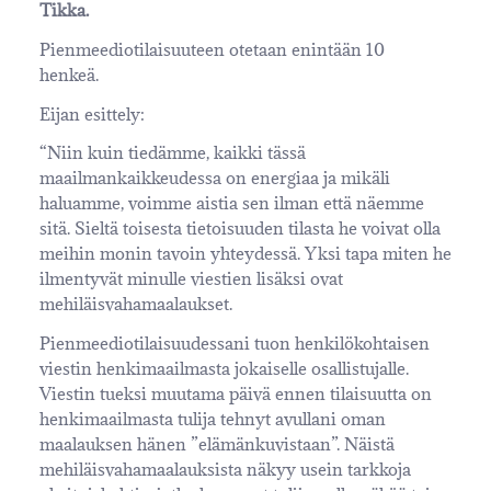
Tikka.
Pienmeediotilaisuuteen otetaan enintään 10
henkeä.
Eijan esittely:
“Niin kuin tiedämme, kaikki tässä
maailmankaikkeudessa on energiaa ja mikäli
haluamme, voimme aistia sen ilman että näemme
sitä. Sieltä toisesta tietoisuuden tilasta he voivat olla
meihin monin tavoin yhteydessä. Yksi tapa miten he
ilmentyvät minulle viestien lisäksi ovat
mehiläisvahamaalaukset.
Pienmeediotilaisuudessani tuon henkilökohtaisen
viestin henkimaailmasta jokaiselle osallistujalle.
Viestin tueksi muutama päivä ennen tilaisuutta on
henkimaailmasta tulija tehnyt avullani oman
maalauksen hänen ”elämänkuvistaan”. Näistä
mehiläisvahamaalauksista näkyy usein tarkkoja