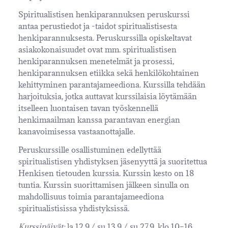
Spiritualistisen henkiparannuksen peruskurssi
antaa perustiedot ja -taidot spiritualistisesta
henkiparannuksesta. Peruskurssilla opiskeltavat
asiakokonaisuudet ovat mm. spiritualistisen
henkiparannuksen menetelmät ja prosessi,
henkiparannuksen etiikka sekä henkilökohtainen
kehittyminen parantajameediona. Kurssilla tehdään
harjoituksia, jotka auttavat kurssilaisia löytämään
itselleen luontaisen tavan työskennellä
henkimaailman kanssa parantavan energian
kanavoimisessa vastaanottajalle.
Peruskurssille osallistuminen edellyttää
spiritualistisen yhdistyksen jäsenyyttä ja suoritettua
Henkisen tietouden kurssia. Kurssin kesto on 18
tuntia. Kurssin suorittamisen jälkeen sinulla on
mahdollisuus toimia parantajameediona
spiritualistisissa yhdistyksissä.
Kurssipäivät:
la 12.9./ su 13.9 / su 27.9. klo 10–16