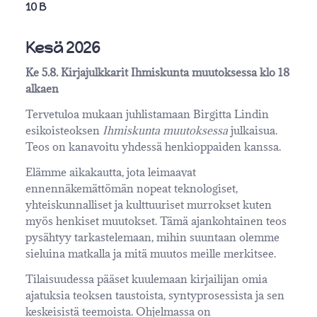
10 B
Kesä 2026
Ke 5.8. Kirjajulkkarit Ihmiskunta muutoksessa klo 18
alkaen
Tervetuloa mukaan juhlistamaan Birgitta Lindin
esikoisteoksen
Ihmiskunta muutoksessa
julkaisua.
Teos on kanavoitu yhdessä henkioppaiden kanssa.
Elämme aikakautta, jota leimaavat
ennennäkemättömän nopeat teknologiset,
yhteiskunnalliset ja kulttuuriset murrokset kuten
myös henkiset muutokset. Tämä ajankohtainen teos
pysähtyy tarkastelemaan, mihin suuntaan olemme
sieluina matkalla ja mitä muutos meille merkitsee.
Tilaisuudessa pääset kuulemaan kirjailijan omia
ajatuksia teoksen taustoista, syntyprosessista ja sen
keskeisistä teemoista. Ohjelmassa on