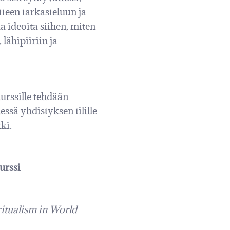
teen tarkasteluun ja
a ideoita siihen, miten
lähipiiriin ja
urssille tehdään
essä yhdistyksen tilille
ki.
urssi
ritualism in World