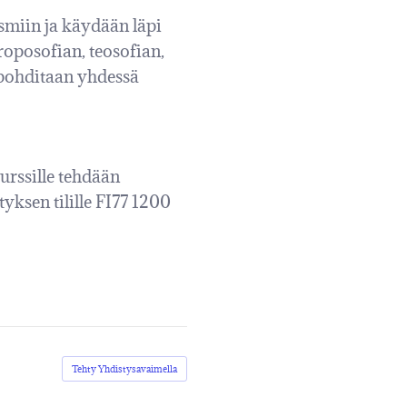
smiin ja käydään läpi
oposofian, teosofian,
a pohditaan yhdessä
urssille tehdään
yksen tilille FI77 1200
Tehty Yhdistysavaimella