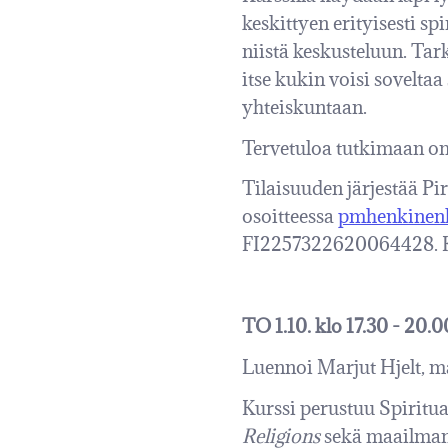
keskittyen erityisesti s
niistä keskusteluun. Tar
itse kukin voisi soveltaa
yhteiskuntaan.
Tervetuloa tutkimaan om
Tilaisuuden järjestää P
osoitteessa
pmhenkinen
FI2257322620064428. Kur
TO 1.10. klo 17.30 - 20
Luennoi Marjut Hjelt, m
Kurssi perustuu Spiritu
Religions
sekä maailmanu