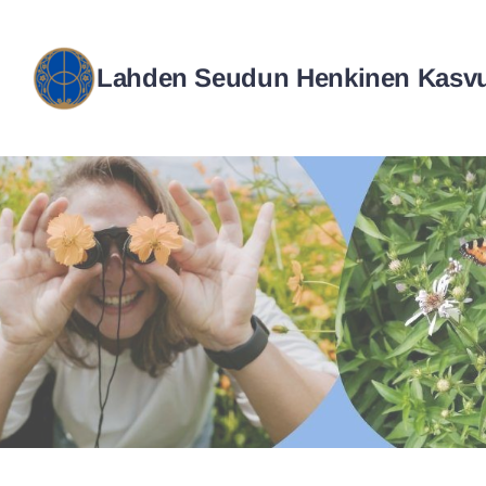
Siirry
sivun
Lahden Seudun Henkinen Kasvu
sisältöön