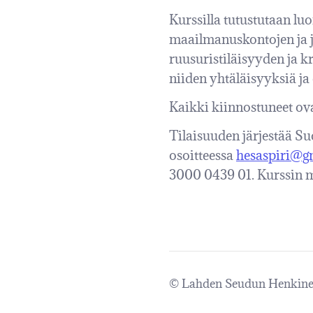
Kurssilla tutustutaan l
maailmanuskontojen ja 
ruusuristiläisyyden ja kr
niiden yhtäläisyyksiä ja
Kaikki kiinnostuneet ovat
Tilaisuuden järjestää Su
osoitteessa
hesaspiri@g
3000 0439 01. Kurssin m
©
Lahden Seudun Henkine