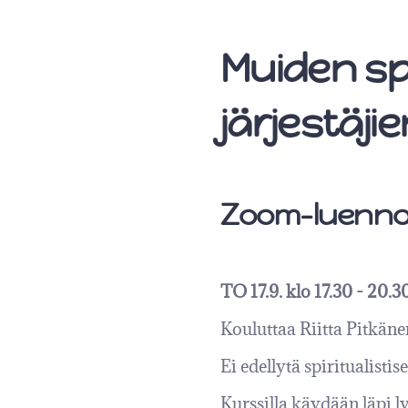
Muiden spi
järjestäj
Zoom-luennot
TO 17.9. klo 17.30 - 20
Kouluttaa Riitta Pitkäne
Ei edellytä spiritualisti
Kurssilla käydään läpi l