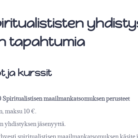
ritualististen yhdisty
ien tapahtumia
 ja kurssit
.30 Spiritualistisen maailmankatsomuksen
perusteet
n, maksu 10 €.
sen yhdistyksen jäsenyyttä.
yhyesti spiritualistisen maailmankatsomuksen käsite j