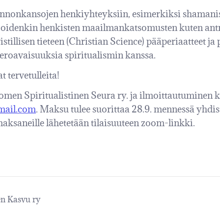
uonnonkansojen henkiyhteyksiin, esimerkiksi shamani
joidenkin henkisten maailmankatsomusten kuten antr
istillisen tieteen (Christian Science) pääperiaatteet j
 eroavaisuuksia spiritualismin kanssa.
 tervetulleita!
omen Spiritualistinen Seura ry. ja ilmoittautuminen k
mail.com
. Maksu tulee suorittaa 28.9. mennessä yhdist
aksaneille lähetetään tilaisuuteen zoom-linkki.
n Kasvu ry