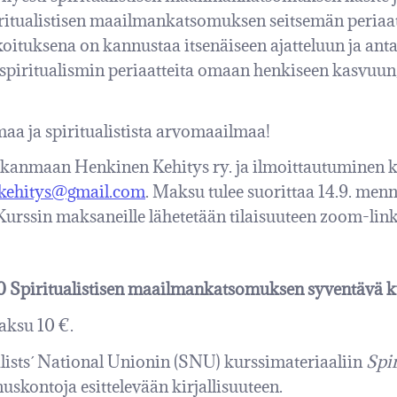
piritualistisen maailmankatsomuksen seitsemän periaat
koituksena on kannustaa itsenäiseen ajatteluun ja anta
 spiritualismin periaatteita omaan henkiseen kasvuun, 
aa ja spiritualistista arvomaailmaa!
irkanmaan Henkinen Kehitys ry. ja ilmoittautuminen k
kehitys@gmail.com
. Maksu tulee suorittaa 14.9. menn
ssin maksaneille lähetetään tilaisuuteen zoom-link
.00 Spiritualistisen maailmankatsomuksen syventävä k
aksu 10 €.
alists´ National Unionin (SNU) kurssimateriaaliin
Spi
skontoja esittelevään kirjallisuuteen.